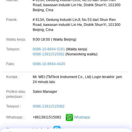
Alamat:
# 613A, Gedung Industri LinJI, No.53 dari Shun Ren
Road, kawasan industri Lin He, Distrik ShunYi, 101300
Beijing, Cina
Pabrik:
# 613A, Gedung Industri LinJI, No.53 dari Shun Ren
Road, kawasan industri Lin He, Distrik ShunYi, 101300
Beijing, Cina
Waktu kerja:
9:00-18:00 ( Waktu Beijing)
Telepon:
0086-10-8944-5181
(Waktu kerja)
0086-13911515082
(Nonworking waktu)
Faks:
0086-10-8944-4420
Kontak :
Mr. WEI (TMTeck Instrument Co., Ltd)
Login terakhir: jam
24 minuts lalu
Profesi atau
Sales Manager
pekerjaan :
Telepon :
0086-13911515082
+8613911515082
Whatsapp
Whatsapp :
tmteck.ndt
skype
Skype :