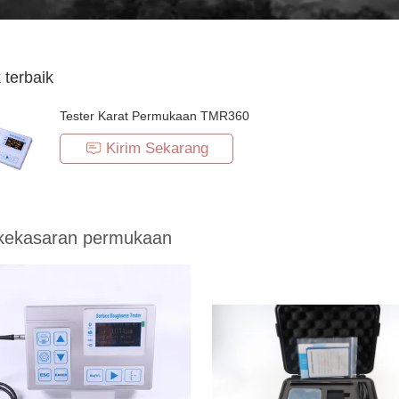
 terbaik
Tester Karat Permukaan TMR360
Kirim Sekarang
 kekasaran permukaan