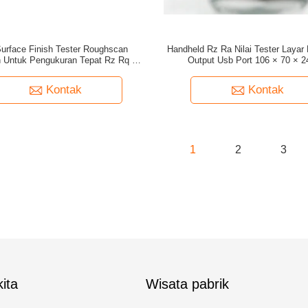
urface Finish Tester Roughscan
Handheld Rz Ra Nilai Tester Layar
n Untuk Pengukuran Tepat Rz Rq Dan
Output Usb Port 106 × 70 × 
arameter Dalam Aplikasi Industri
Kontak
Kontak
1
2
3
ita
Wisata pabrik