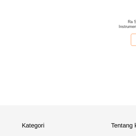
Ra S
Instrume
Rt P
Kategori
Tentang k