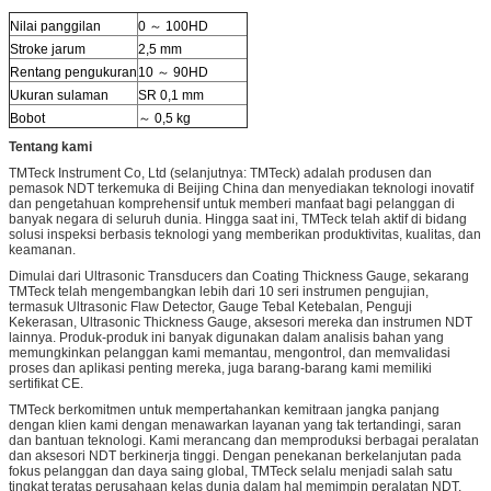
Nilai panggilan
0 ～ 100HD
Stroke jarum
2,5 mm
Rentang pengukuran
10 ～ 90HD
Ukuran sulaman
SR 0,1 mm
Bobot
～ 0,5 kg
Tentang kami
TMTeck Instrument Co, Ltd (selanjutnya: TMTeck) adalah produsen dan
pemasok NDT terkemuka di Beijing China dan menyediakan teknologi inovatif
dan pengetahuan komprehensif untuk memberi manfaat bagi pelanggan di
banyak negara di seluruh dunia. Hingga saat ini, TMTeck telah aktif di bidang
solusi inspeksi berbasis teknologi yang memberikan produktivitas, kualitas, dan
keamanan.
Dimulai dari Ultrasonic Transducers dan Coating Thickness Gauge, sekarang
TMTeck telah mengembangkan lebih dari 10 seri instrumen pengujian,
termasuk Ultrasonic Flaw Detector, Gauge Tebal Ketebalan, Penguji
Kekerasan, Ultrasonic Thickness Gauge, aksesori mereka dan instrumen NDT
lainnya. Produk-produk ini banyak digunakan dalam analisis bahan yang
memungkinkan pelanggan kami memantau, mengontrol, dan memvalidasi
proses dan aplikasi penting mereka, juga barang-barang kami memiliki
sertifikat CE.
TMTeck berkomitmen untuk mempertahankan kemitraan jangka panjang
dengan klien kami dengan menawarkan layanan yang tak tertandingi, saran
dan bantuan teknologi. Kami merancang dan memproduksi berbagai peralatan
dan aksesori NDT berkinerja tinggi. Dengan penekanan berkelanjutan pada
fokus pelanggan dan daya saing global, TMTeck selalu menjadi salah satu
tingkat teratas perusahaan kelas dunia dalam hal memimpin peralatan NDT.