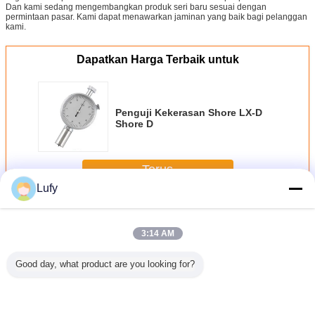
Dan kami sedang mengembangkan produk seri baru sesuai dengan
permintaan pasar. Kami dapat menawarkan jaminan yang baik bagi pelanggan
kami.
Dapatkan Harga Terbaik untuk
Penguji Kekerasan Shore LX-D
Shore D
Terus
Lufy
Shore Durometer
Lebih
3:14 AM
Good day, what product are you looking for?
guji
Penguji
Blok Uji
Blok pengujian
Pengu
an Shore
Kekerasan Pantai
Kekerasan Pantai
kekerasan darat
Kekerasa
hore D
Digital Baru
Blok Uji
tipe D untuk
Shor