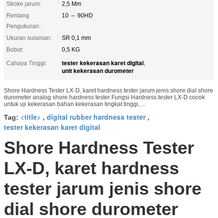
Stroke jarum:
2,5 Mm
Rentang
10 ～ 90HD
Pengukuran:
Ukuran sulaman:
SR 0,1 mm
Bobot:
0,5 KG
tester kekerasan karet digital
Cahaya Tinggi:
,
unit kekerasan durometer
Shore Hardness Tester LX-D, karet hardness tester jarum jenis shore dial shore
durometer analog shore hardness tester Fungsi Hardness tester LX-D cocok
untuk uji kekerasan bahan kekerasan tingkat tinggi, ...
<title>
digital rubber hardness tester
Tag:
,
,
tester kekerasan karet digital
Shore Hardness Tester
LX-D, karet hardness
tester jarum jenis shore
dial shore durometer