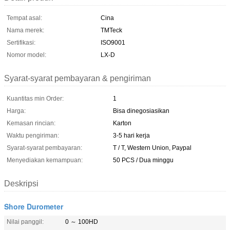
Tempat asal:
Cina
Nama merek:
TMTeck
Sertifikasi:
ISO9001
Nomor model:
LX-D
Syarat-syarat pembayaran & pengiriman
Kuantitas min Order:
1
Harga:
Bisa dinegosiasikan
Kemasan rincian:
Karton
Waktu pengiriman:
3-5 hari kerja
Syarat-syarat pembayaran:
T / T, Western Union, Paypal
Menyediakan kemampuan:
50 PCS / Dua minggu
Deskripsi
Shore Durometer
Nilai panggil:
0 ～ 100HD