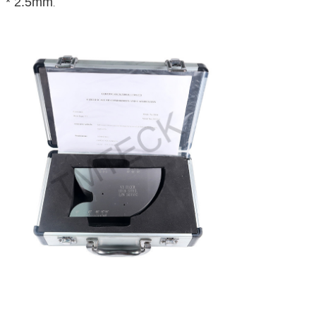
* 2.5mm
.