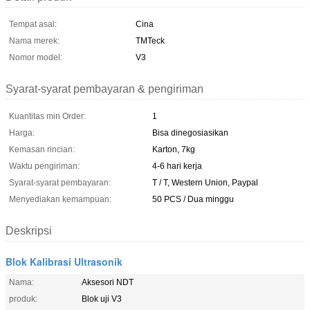
Tempat asal:
Cina
Nama merek:
TMTeck
Nomor model:
V3
Syarat-syarat pembayaran & pengiriman
Kuantitas min Order:
1
Harga:
Bisa dinegosiasikan
Kemasan rincian:
Karton, 7kg
Waktu pengiriman:
4-6 hari kerja
Syarat-syarat pembayaran:
T / T, Western Union, Paypal
Menyediakan kemampuan:
50 PCS / Dua minggu
Deskripsi
Blok Kalibrasi Ultrasonik
Nama:
Aksesori NDT
produk:
Blok uji V3