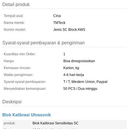
Detail produk
Tempat asal:
Cina
Nama merek:
TMTeck
Nomor model:
Jenis SC Block AWS
Syarat-syarat pembayaran & pengiriman
Kuantitas min Order:
1
Harga:
Bisa dinegosiasikan
Kemasan rincian:
Karton, kg
Waktu pengiriman:
4-6 hari kerja
Syarat-syarat pembayaran:
T / T, Western Union, Paypal
Menyediakan kemampuan:
50 PCS / Dua minggu
Deskripsi
Blok Kalibrasi Ultrasonik
produk:
Blok Kalibrasi Sensitivitas SC