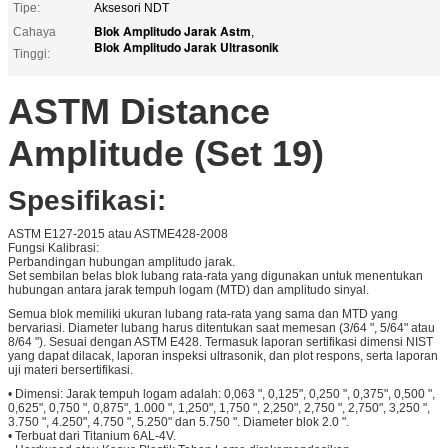
Tipe:
Aksesori NDT
Blok Amplitudo Jarak Astm
Cahaya
,
Blok Amplitudo Jarak Ultrasonik
Tinggi:
ASTM Distance
Amplitude (Set 19)
Spesifikasi:
ASTM E127-2015 atau ASTME428-2008
Fungsi Kalibrasi:
Perbandingan hubungan amplitudo jarak.
Set sembilan belas blok lubang rata-rata yang digunakan untuk menentukan
hubungan antara jarak tempuh logam (MTD) dan amplitudo sinyal.
Semua blok memiliki ukuran lubang rata-rata yang sama dan MTD yang
bervariasi. Diameter lubang harus ditentukan saat memesan (3/64 ", 5/64" atau
8/64 "). Sesuai dengan ASTM E428. Termasuk laporan sertifikasi dimensi NIST
yang dapat dilacak, laporan inspeksi ultrasonik, dan plot respons, serta laporan
uji materi bersertifikasi.
• Dimensi: Jarak tempuh logam adalah: 0,063 ", 0,125", 0,250 ", 0,375", 0,500 ",
0,625", 0,750 ", 0,875", 1.000 ", 1,250", 1,750 ", 2,250", 2,750 ", 2,750", 3,250 ",
3.750 ", 4.250", 4.750 ", 5.250" dan 5.750 ". Diameter blok 2.0 ".
• Terbuat dari Titanium 6AL-4V.