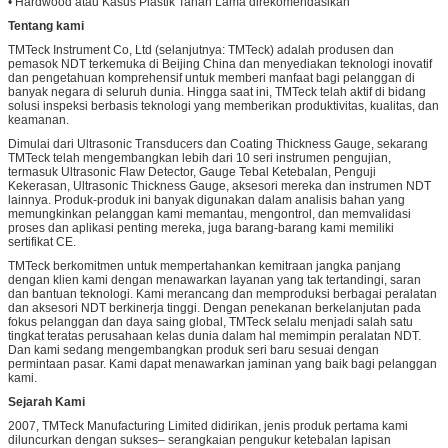
• Hardwood atau Kasus Plastik Tahan Lama direkomendasikan
Tentang kami
TMTeck Instrument Co, Ltd (selanjutnya: TMTeck) adalah produsen dan
pemasok NDT terkemuka di Beijing China dan menyediakan teknologi inovatif
dan pengetahuan komprehensif untuk memberi manfaat bagi pelanggan di
banyak negara di seluruh dunia. Hingga saat ini, TMTeck telah aktif di bidang
solusi inspeksi berbasis teknologi yang memberikan produktivitas, kualitas, dan
keamanan.
Dimulai dari Ultrasonic Transducers dan Coating Thickness Gauge, sekarang
TMTeck telah mengembangkan lebih dari 10 seri instrumen pengujian,
termasuk Ultrasonic Flaw Detector, Gauge Tebal Ketebalan, Penguji
Kekerasan, Ultrasonic Thickness Gauge, aksesori mereka dan instrumen NDT
lainnya. Produk-produk ini banyak digunakan dalam analisis bahan yang
memungkinkan pelanggan kami memantau, mengontrol, dan memvalidasi
proses dan aplikasi penting mereka, juga barang-barang kami memiliki
sertifikat CE.
TMTeck berkomitmen untuk mempertahankan kemitraan jangka panjang
dengan klien kami dengan menawarkan layanan yang tak tertandingi, saran
dan bantuan teknologi. Kami merancang dan memproduksi berbagai peralatan
dan aksesori NDT berkinerja tinggi. Dengan penekanan berkelanjutan pada
fokus pelanggan dan daya saing global, TMTeck selalu menjadi salah satu
tingkat teratas perusahaan kelas dunia dalam hal memimpin peralatan NDT.
Dan kami sedang mengembangkan produk seri baru sesuai dengan
permintaan pasar. Kami dapat menawarkan jaminan yang baik bagi pelanggan
kami.
Sejarah
Kami
2007, TMTeck Manufacturing Limited didirikan, jenis produk pertama kami
diluncurkan dengan sukses– serangkaian pengukur ketebalan lapisan