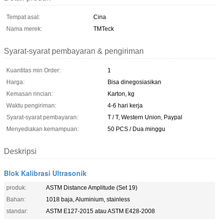
Tempat asal:
Cina
Nama merek:
TMTeck
Syarat-syarat pembayaran & pengiriman
Kuantitas min Order:
1
Harga:
Bisa dinegosiasikan
Kemasan rincian:
Karton, kg
Waktu pengiriman:
4-6 hari kerja
Syarat-syarat pembayaran:
T / T, Western Union, Paypal
Menyediakan kemampuan:
50 PCS / Dua minggu
Deskripsi
Blok Kalibrasi Ultrasonik
produk:
ASTM Distance Amplitude (Set 19)
Bahan:
1018 baja, Aluminium, stainless
standar:
ASTM E127-2015 atau ASTM E428-2008