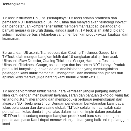
Tentang kami
TMTeck Instrument Co., Ltd. (selanjutnya: TMTeck) adalah produsen dan
pemasok NDT terkemuka di Beijing China dan menyediakan teknologi inovatif
dan pengetahuan komprehensif untuk memberi manfaat bagi pelanggan di
banyak negara di seluruh dunia. Hingga saat ini, TMTeck telah aktif di bidang
solusi inspeksi berbasis teknologi yang memberikan produktivitas, kualitas, dan
keamanan.
Berawal dari Ultrasonic Transducers dan Coating Thickness Gauge, kini
TMTeck telah mengembangkan lebih dari 10 rangkaian alat uji, termasuk
Ultrasonic Flaw Detector, Coating Thickness Gauge, Hardness Testers,
Ultrasonic Thickness Gauge, asesorisnya dan instrumen NDT lainnya.Produk-
produk ini banyak digunakan dalam analisis bahan yang memungkinkan
pelanggan kami untuk memantau, mengontrol, dan memvalidasi proses dan
aplikasi kritis mereka, juga barang kami memiliki sertifikat CE.
TMTeck berkomitmen untuk memelihara kemitraan jangka panjang dengan
klien kami dengan menawarkan layanan, saran dan bantuan teknologi yang tak
tertandingi.Kami merancang dan memproduksi berbagai perlengkapan dan
aksesori NDT berkinerja tinggi.Dengan penekanan berkelanjutan kami pada
fokus pelanggan dan daya saing global, TMTeck selalu menjadi salah satu
perusahaan kelas dunia tingkat atas dalam hal memimpin dalam peralatan
NDT.Dan kami sedang mengembangkan produk seri baru sesuai dengan
permintaan pasar.Kami dapat menawarkan jaminan yang baik untuk pelanggan
kami.