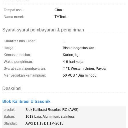
Tempat asal:
Cina
Nama merek:
TMTeck
Syarat-syarat pembayaran & pengiriman
Kuantitas min Order:
1
Harga:
Bisa dinegosiasikan
Kemasan rincian:
Karton, kg
Waktu pengiriman:
4-6 hari kerja
Syarat-syarat pembayaran:
T / T, Western Union, Paypal
Menyediakan kemampuan:
50 PCS / Dua minggu
Deskripsi
Blok Kalibrasi Ultrasonik
produk:
Blok Kalibrasi Resolusi RC (AWS)
Bahan:
1018 baja, Aluminium, stainless
Standar:
AWS D1.1 / D1.1M-2015