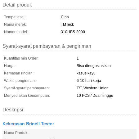
Detail produk
Tempat asal:
Cina
Nama merek:
TMTeck
Nomor model:
310HBS-3000
Syarat-syarat pembayaran & pengiriman
Kuantitas min Order:
1
Harga:
Bisa dinegosiasikan
Kemasan rincian:
kasus kayu
Waktu pengiriman:
6-10 hari kerja
Syarat-syarat pembayaran:
T/T, Western Union
Menyediakan kemampuan:
10 PCS / Dua minggu
Deskripsi
Kekerasan Brinell Tester
Nama Produk: