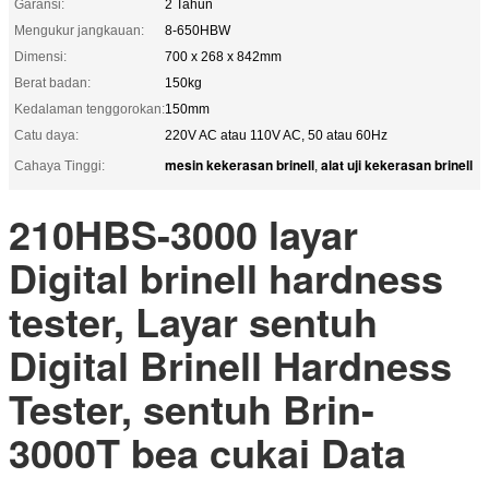
Garansi:
2 Tahun
Mengukur jangkauan:
8-650HBW
Dimensi:
700 x 268 x 842mm
Berat badan:
150kg
Kedalaman tenggorokan:
150mm
Catu daya:
220V AC atau 110V AC, 50 atau 60Hz
mesin kekerasan brinell
alat uji kekerasan brinell
Cahaya Tinggi:
,
210HBS-3000 layar
Digital brinell hardness
tester,
Layar sentuh
Digital Brinell Hardness
Tester, sentuh Brin-
3000T bea cukai Data