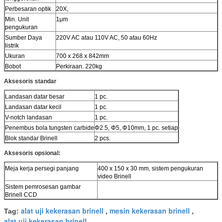
Perbesaran optik
20X,
Min. Unit
1μm
pengukuran
Sumber Daya
220V AC atau 110V AC, 50 atau 60Hz
listrik
Ukuran
700 x 268 x 842mm
Bobot
Perkiraan. 220kg
Aksesoris standar
Landasan datar besar
1 pc.
Landasan datar kecil
1 pc.
V-notch landasan
1 pc.
Penembus bola tungsten carbide
Φ2.5, Φ5, Φ10mm, 1 pc. setiap
Blok standar Brinell
2 pcs.
Aksesoris opsional:
Meja kerja persegi panjang
400 x 150 x 30 mm, sistem pengukuran
video Brinell
Sistem pemrosesan gambar
Brinell CCD
alat uji kekerasan brinell
mesin kekerasan brinell
Tag:
,
,
alat uji kekerasan brinell