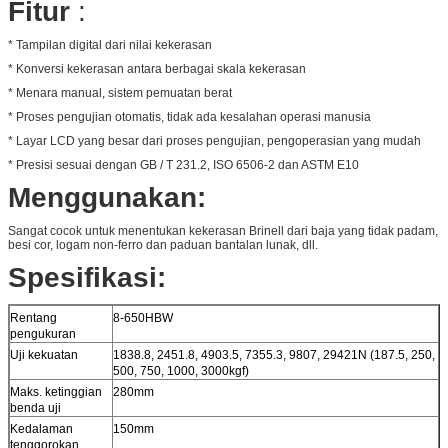
Fitur
:
* Tampilan digital dari nilai kekerasan
* Konversi kekerasan antara berbagai skala kekerasan
* Menara manual, sistem pemuatan berat
* Proses pengujian otomatis, tidak ada kesalahan operasi manusia
* Layar LCD yang besar dari proses pengujian, pengoperasian yang mudah
* Presisi sesuai dengan GB / T 231.2, ISO 6506-2 dan ASTM E10
Menggunakan:
Sangat cocok untuk menentukan kekerasan Brinell dari baja yang tidak padam,
besi cor, logam non-ferro dan paduan bantalan lunak, dll.
Spesifikasi:
Rentang
8-650HBW
pengukuran
Uji kekuatan
1838.8, 2451.8, 4903.5, 7355.3, 9807, 29421N (187.5, 250,
500, 750, 1000, 3000kgf)
Maks. ketinggian
280mm
benda uji
Kedalaman
150mm
tenggorokan