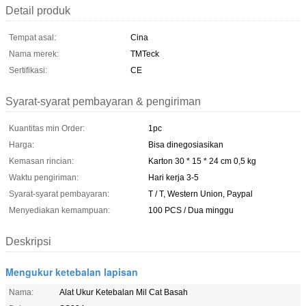
Detail produk
Tempat asal:
Cina
Nama merek:
TMTeck
Sertifikasi:
CE
Syarat-syarat pembayaran & pengiriman
Kuantitas min Order:
1pc
Harga:
Bisa dinegosiasikan
Kemasan rincian:
Karton 30 * 15 * 24 cm 0,5 kg
Waktu pengiriman:
Hari kerja 3-5
Syarat-syarat pembayaran:
T / T, Western Union, Paypal
Menyediakan kemampuan:
100 PCS / Dua minggu
Deskripsi
Mengukur ketebalan lapisan
Nama:
Alat Ukur Ketebalan Mil Cat Basah