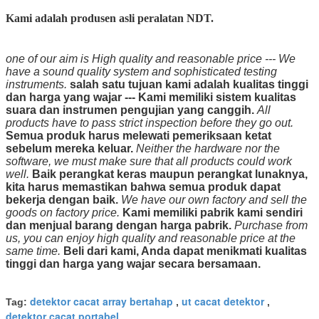
Kami adalah produsen asli peralatan NDT.
one of our aim is High quality and reasonable price --- We
have a sound quality system and sophisticated testing
instruments.
salah satu tujuan kami adalah kualitas tinggi
dan harga yang wajar --- Kami memiliki sistem kualitas
suara dan instrumen pengujian yang canggih.
All
products have to pass strict inspection before they go out.
Semua produk harus melewati pemeriksaan ketat
sebelum mereka keluar.
Neither the hardware nor the
software, we must make sure that all products could work
well.
Baik perangkat keras maupun perangkat lunaknya,
kita harus memastikan bahwa semua produk dapat
bekerja dengan baik.
We have our own factory and sell the
goods on factory price.
Kami memiliki pabrik kami sendiri
dan menjual barang dengan harga pabrik.
Purchase from
us, you can enjoy high quality and reasonable price at the
same time.
Beli dari kami, Anda dapat menikmati kualitas
tinggi dan harga yang wajar secara bersamaan.
detektor cacat array bertahap
ut cacat detektor
Tag:
,
,
detektor cacat portabel