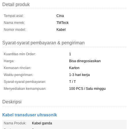
Detail produk
Tempat asal:
Cina
Nama merek:
TMTeck
Nomor model:
Kabel
Syarat-syarat pembayaran & pengiriman
Kuantitas min Order:
1
Harga:
Bisa dinegosiasikan
Kemasan rincian:
Karton
Waktu pengiriman:
1-3 hari kerja
Syarat-syarat pembayaran:
T / T
Menyediakan kemampuan:
100 PCS / Satu minggu
Deskripsi
Kabel transduser ultrasonik
Nama Produk:
Kabel ganda