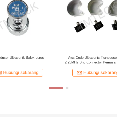
e Array Linear yang dibuat oleh Tmteck
PT-08 Probe Transduser U
Ketebalan Ultrasonik 
Hubungi sekarang
Hubungi sek