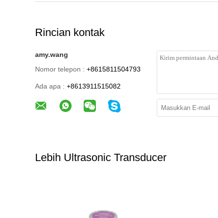
Rincian kontak
amy.wang
Nomor telepon :
+8615811504793
Ada apa :
+8613911515082
Lebih Ultrasonic Transducer