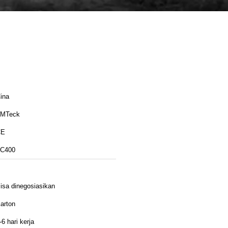
ina
MTeck
CE
C400
isa dinegosiasikan
arton
-6 hari kerja