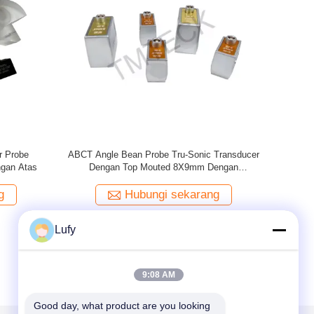
ntuk Pengukur
TM-08 Ultrasonik Probe Transducer Of
T
(5MHZ 8MM)
Ultrasonic Thickness Gauge/Thickness Meter
Untuk Pengukuran Ketebalan/Pengujian
arang
Hubungi sekarang
Lufy
9:08 AM
Good day, what product are you looking 