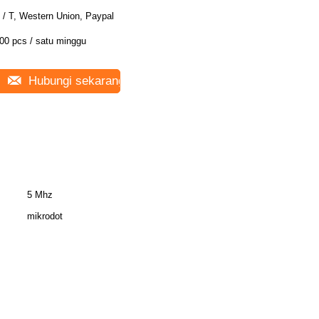
 / T, Western Union, Paypal
00 pcs / satu minggu
Hubungi sekarang
5 Mhz
mikrodot