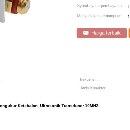
Syarat-syarat pembayaran:
T
Menyediakan kemampuan:
1
Harga terbaik
k
frekuensi:
Jenis Konektor:
Pengukur Ketebalan
Ultrasonik Transduser 10MHZ
,