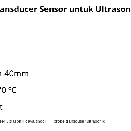
ansducer Sensor untuk Ultrason
mm-40mm
 70 ℃
t
er ultrasonik daya tinggi
,
probe transduser ultrasonik