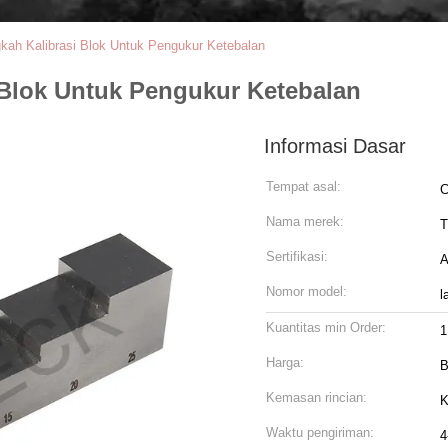
ah Kalibrasi Blok Untuk Pengukur Ketebalan
Blok Untuk Pengukur Ketebalan
Informasi Dasar
Tempat asal:
C
Nama merek:
T
Sertifikasi:
A
Nomor model:
l
Kuantitas min Order:
1
Harga:
B
Kemasan rincian:
K
Waktu pengiriman:
4