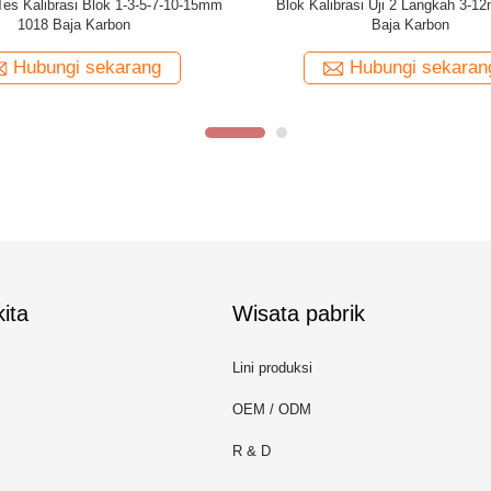
400-2012 304 Stainless Steel V1 Blok
Blok Kalibrasi ASME Non-Pipa
Kalibrasi
Tipe 1018 ASME untuk Gelom
(Ketebalan 1 Inci
Hubungi sekarang
Hubungi sek
ita
Wisata pabrik
Lini produksi
OEM / ODM
R & D