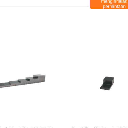
mengirimkan
permintaan