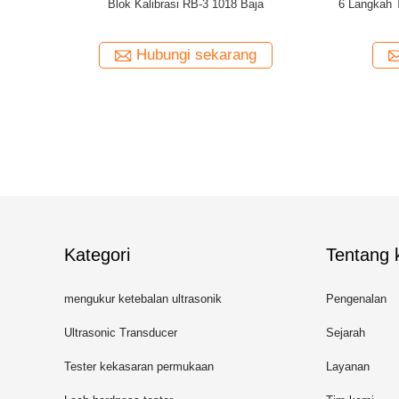
ok Blok Tabung
Blok Kalibrasi Tipe 1 MM IIW 1018 Blok Uji
ISO2
 Baja Karbon
Baja dalam Uji Non-Destruktif (NDT)
arang
Hubungi sekarang
Kategori
Tentang k
mengukur ketebalan ultrasonik
Pengenalan
Ultrasonic Transducer
Sejarah
Tester kekasaran permukaan
Layanan