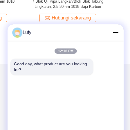
 T=1 Inci Baja
Blok Kalibrasi ASME Non-Pipa T=1/2 Inci Blok
bang Geser UT
Kalibrasi Baja ASME TIPE 1018 Untuk
)
Gelombang Geser UT (Ketebalan 1/2 Inci)
arang
Hubungi sekarang
Lufy
12:16 PM
Good day, what product are you looking 
for?
Kirimkan Kami
Send