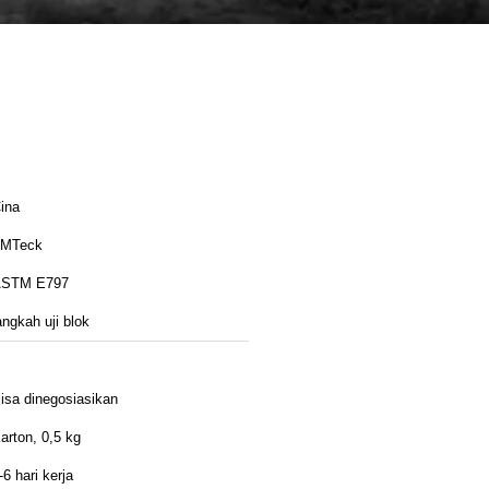
ina
MTeck
STM E797
angkah uji blok
isa dinegosiasikan
arton, 0,5 kg
-6 hari kerja