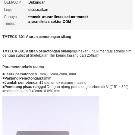
OEM/ODM:
Dukungan
Logo:
disesuaikan
tmteck
aturan lintas sektor tmteck
Cahaya
,
,
aturan lintas sektor ODM
Tinggi:
TMTECK-301 Aturan pemotongan silang
TMTECK-301 Aturan pemotongan silang
digunakan untuk menguji adhesi film
dengan substrat ((ketebalan film kering kurang dari 250μm).
Parameter teknis utama
■
Jarak pemotongan
1 mm,1.5mm,2mm,3mm
■
Panjang Pemotongan
33mm
■
Jumlah pemotongan
11 gigi untuk masing-masing
■
Pemotong pisau tunggal
:Dengan ujung pemotong berbentuk V ((15° ∼30°),
ketebalan bilah 0,43mm±0.090,mm