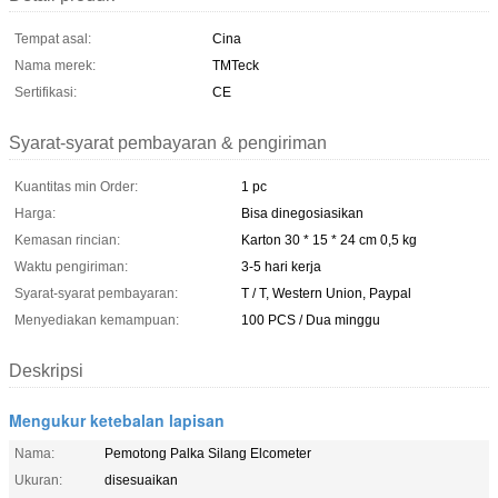
Tempat asal:
Cina
Nama merek:
TMTeck
Sertifikasi:
CE
Syarat-syarat pembayaran & pengiriman
Kuantitas min Order:
1 pc
Harga:
Bisa dinegosiasikan
Kemasan rincian:
Karton 30 * 15 * 24 cm 0,5 kg
Waktu pengiriman:
3-5 hari kerja
Syarat-syarat pembayaran:
T / T, Western Union, Paypal
Menyediakan kemampuan:
100 PCS / Dua minggu
Deskripsi
Mengukur ketebalan lapisan
Nama:
Pemotong Palka Silang Elcometer
Ukuran:
disesuaikan