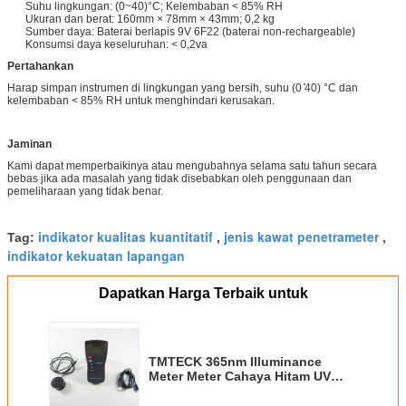
Suhu lingkungan: (0~40)°C; Kelembaban < 85% RH
Ukuran dan berat: 160mm × 78mm × 43mm; 0,2 kg
Sumber daya: Baterai berlapis 9V 6F22 (baterai non-rechargeable)
Konsumsi daya keseluruhan: < 0,2va
Pertahankan
Harap simpan instrumen di lingkungan yang bersih, suhu (0 ̊40) °C dan
kelembaban < 85% RH untuk menghindari kerusakan.
Jaminan
Kami dapat memperbaikinya atau mengubahnya selama satu tahun secara
bebas jika ada masalah yang tidak disebabkan oleh penggunaan dan
pemeliharaan yang tidak benar.
indikator kualitas kuantitatif
jenis kawat penetrameter
Tag:
,
,
indikator kekuatan lapangan
Dapatkan Harga Terbaik untuk
TMTECK 365nm Illuminance
Meter Meter Cahaya Hitam UV
Dan Meter Cahaya Putih Terlihat
TMUV-BW2