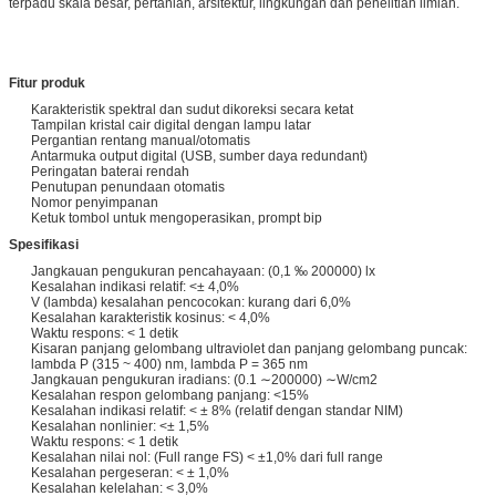
terpadu skala besar, pertanian, arsitektur, lingkungan dan penelitian ilmiah.
Fitur produk
Karakteristik spektral dan sudut dikoreksi secara ketat
Tampilan kristal cair digital dengan lampu latar
Pergantian rentang manual/otomatis
Antarmuka output digital (USB, sumber daya redundant)
Peringatan baterai rendah
Penutupan penundaan otomatis
Nomor penyimpanan
Ketuk tombol untuk mengoperasikan, prompt bip
Spesifikasi
Jangkauan pengukuran pencahayaan: (0,1 ‰ 200000) lx
Kesalahan indikasi relatif: <± 4,0%
V (lambda) kesalahan pencocokan: kurang dari 6,0%
Kesalahan karakteristik kosinus: < 4,0%
Waktu respons: < 1 detik
Kisaran panjang gelombang ultraviolet dan panjang gelombang puncak:
lambda P (315 ~ 400) nm, lambda P = 365 nm
Jangkauan pengukuran iradians: (0.1 ∼200000) ∼W/cm2
Kesalahan respon gelombang panjang: <15%
Kesalahan indikasi relatif: < ± 8% (relatif dengan standar NIM)
Kesalahan nonlinier: <± 1,5%
Waktu respons: < 1 detik
Kesalahan nilai nol: (Full range FS) < ±1,0% dari full range
Kesalahan pergeseran: < ± 1,0%
Kesalahan kelelahan: < 3,0%