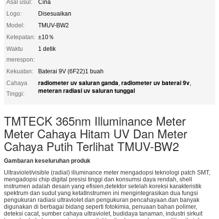
Asal usul:
Cina
Logo:
Disesuaikan
Model:
TMUV-BW2
Ketepatan:
±10％
Waktu
1 detik
merespon:
Kekuatan:
Baterai 9V (6F22)1 buah
radiometer uv saluran ganda
radiometer uv baterai 9v
Cahaya
,
,
meteran radiasi uv saluran tunggal
Tinggi:
TMTECK 365nm Illuminance Meter
Meter Cahaya Hitam UV Dan Meter
Cahaya Putih Terlihat TMUV-BW2
Gambaran keseluruhan produk
Ultraviolet/visible (radial) illuminance meter mengadopsi teknologi patch SMT,
mengadopsi chip digital presisi tinggi dan konsumsi daya rendah, shell
instrumen adalah desain yang efisien,detektor setelah koreksi karakteristik
spektrum dan sudut yang ketatInstrumen ini mengintegrasikan dua fungsi
pengukuran radiasi ultraviolet dan pengukuran pencahayaan.dan banyak
digunakan di berbagai bidang seperti fotokimia, penuaan bahan polimer,
deteksi cacat, sumber cahaya ultraviolet, budidaya tanaman, industri sirkuit