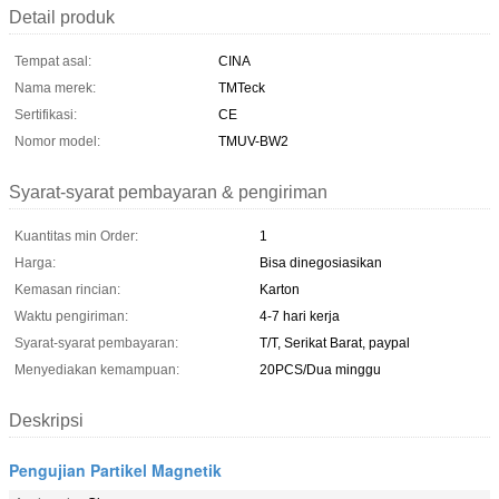
Detail produk
Tempat asal:
CINA
Nama merek:
TMTeck
Sertifikasi:
CE
Nomor model:
TMUV-BW2
Syarat-syarat pembayaran & pengiriman
Kuantitas min Order:
1
Harga:
Bisa dinegosiasikan
Kemasan rincian:
Karton
Waktu pengiriman:
4-7 hari kerja
Syarat-syarat pembayaran:
T/T, Serikat Barat, paypal
Menyediakan kemampuan:
20PCS/Dua minggu
Deskripsi
Pengujian Partikel Magnetik