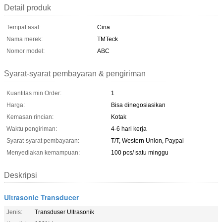
Detail produk
Tempat asal:
Cina
Nama merek:
TMTeck
Nomor model:
ABC
Syarat-syarat pembayaran & pengiriman
Kuantitas min Order:
1
Harga:
Bisa dinegosiasikan
Kemasan rincian:
Kotak
Waktu pengiriman:
4-6 hari kerja
Syarat-syarat pembayaran:
T/T, Western Union, Paypal
Menyediakan kemampuan:
100 pcs/ satu minggu
Deskripsi
Ultrasonic Transducer
Jenis:
Transduser Ultrasonik