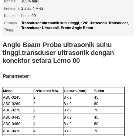
Kondisi:
100% baru
Frekuensi:
2 atau 4 MHz
Konektor:
Lemo 00
Transduser ultrasonik suhu tinggi
120° Ultrasonik Transducer
Cahaya
,
,
Transduser Ultrasonik Probe Angle Beam
Tinggi:
Angle Beam Probe ultrasonik suhu
tinggi,transduser ultrasonik dengan
konektor setara Lemo 00
Parameter:
Model
Frekuensi Mhz
Ukuran (mm)
Sudut
ABC-0245
2
8 x 9
45
ABC-0260
2
8 x 9
60
ABC-0270
2
8 x 9
70
ABC-0445
4
8 x 9
45
ABC-0460
4
8 x 9
60
ABC-0470
4
8 x 9
70