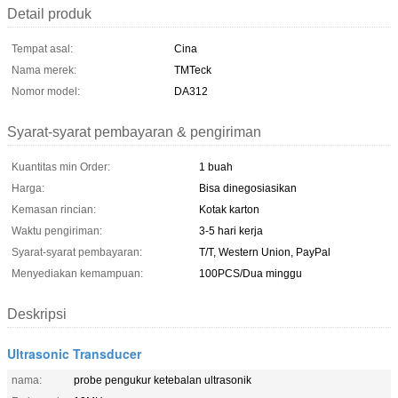
Detail produk
Tempat asal:
Cina
Nama merek:
TMTeck
Nomor model:
DA312
Syarat-syarat pembayaran & pengiriman
Kuantitas min Order:
1 buah
Harga:
Bisa dinegosiasikan
Kemasan rincian:
Kotak karton
Waktu pengiriman:
3-5 hari kerja
Syarat-syarat pembayaran:
T/T, Western Union, PayPal
Menyediakan kemampuan:
100PCS/Dua minggu
Deskripsi
Ultrasonic Transducer
nama:
probe pengukur ketebalan ultrasonik