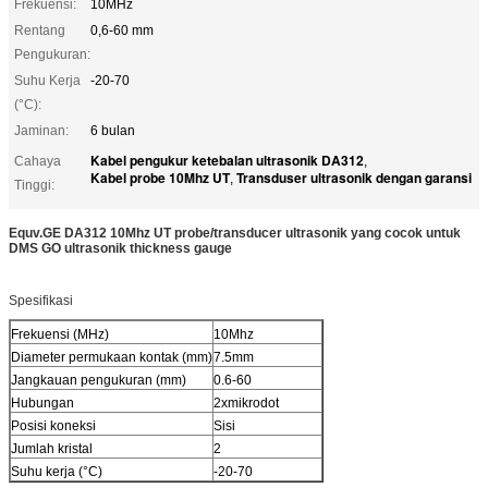
Frekuensi:
10MHz
Rentang
0,6-60 mm
Pengukuran:
Suhu Kerja
-20-70
(°C):
Jaminan:
6 bulan
Kabel pengukur ketebalan ultrasonik DA312
Cahaya
,
Kabel probe 10Mhz UT
Transduser ultrasonik dengan garansi
,
Tinggi:
Equv.GE DA312 10Mhz UT probe/transducer ultrasonik yang cocok untuk
DMS GO ultrasonik thickness gauge
Spesifikasi
Frekuensi (MHz)
10Mhz
Diameter permukaan kontak (mm)
7.5mm
Jangkauan pengukuran (mm)
0.6-60
Hubungan
2xmikrodot
Posisi koneksi
Sisi
Jumlah kristal
2
Suhu kerja (°C)
-20-70