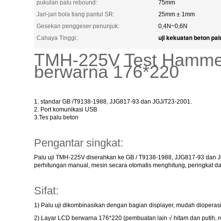
pukulan palu rebound:
75mm
Jari-jari bola tiang pantul SR:
25mm ± 1mm
Gesekan penggeser penunjuk:
0,4N~0,6N
uji kekuatan beton pal
Cahaya Tinggi:
TMH-225V Test Hammer
berwarna 176*220
1. standar GB /T9138-1988, JJG817-93 dan JGJ/T23-2001.
2. Port komunikasi USB
3.Tes palu beton
Pengantar singkat:
Palu uji TMH-225V diserahkan ke GB / T9138-1988, JJG817-93 dan JG
perhitungan manual, mesin secara otomatis menghitung, peringkat d
Sifat:
1) Palu uji dikombinasikan dengan bagian displayer, mudah dioperas
2) Layar LCD berwarna 176*220 (pembuatan lain √ hitam dan putih, r