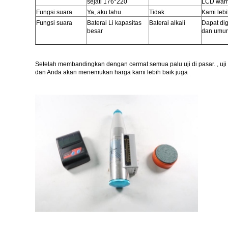
sejati 176*220
LCD warna
Fungsi suara
Ya, aku tahu.
Tidak.
Kami leb
Fungsi suara
Baterai Li kapasitas
Baterai alkali
Dapat di
besar
dan umur
Setelah membandingkan dengan cermat semua palu uji di pasar. , uji 
dan Anda akan menemukan harga kami lebih baik juga