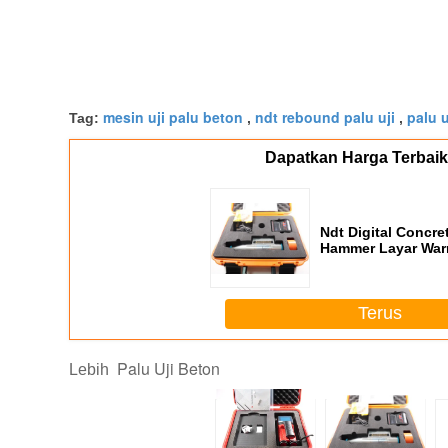
mesin uji palu beton
ndt rebound palu uji
palu 
Tag:
,
,
Dapatkan Harga Terbaik
Ndt Digital Concr
Hammer Layar War
Komunikasi Usb 17
Terus
Palu Uji Beton
Lebih