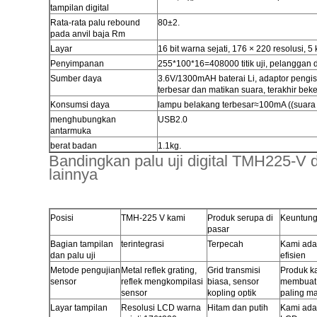
tampilan digital
Rata-rata palu rebound
80±2.
pada anvil baja Rm
Layar
16 bit warna sejati, 176 × 220 resolusi, 
Penyimpanan
255*100*16=408000 titik uji, pelanggan
Sumber daya
3.6V/1300mAH baterai Li, adaptor pengi
terbesar dan matikan suara, terakhir beke
Konsumsi daya
lampu belakang terbesar≈100mA ((suara 
menghubungkan
USB2.0
antarmuka
berat badan
1.1kg.
Bandingkan palu uji digital TMH225-V de
lainnya
Posisi
TMH-225 V kami
Produk serupa di
Keuntung
pasar
Bagian tampilan
terintegrasi
Terpecah
Kami adal
dan palu uji
efisien
Metode pengujian
Metal reflek grating,
Grid transmisi
Produk k
sensor
reflek mengkompilasi
biasa, sensor
membuat t
sensor
kopling optik
paling ma
Layar tampilan
Resolusi LCD warna
Hitam dan putih
Kami ada