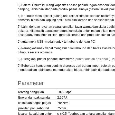
3) Baterai lithium isi ulang kapasitas besar, perlindungan ekonomi
panjang, lebih baik daripada produk pasar lainnya (baterai sekali pak
4) No-touch metal reflect grating and reflect compile sensor, accuracy 
transmisi biasa dan kopling optik, atau film karbon dan sensor sentuh 
5) Lahir dengan layanan suara, tampilan layar warna dan skala tradisiona
bekerja, kita masih dapat menggunakan skala untuk melanjutkan pe
pekerjaan Anda lebih efisien. (produk serupa dari produsen lain di pa
6) antarmuka USB, mudah untuk terhubung dengan PC
7) Perangkat lunak dapat mengatur nilai rebound dari batas atas ke
dihapus secara otomatis.
8) Dilengkapi printer portabel inframerah
(printer adalah opsional
), l
9) Beberapa komponen penting diproses dari bahan impor, setelah p
mendapatkan lebih lama menggunakan hidup, lebih baik daripada pr
Parameter
rentang pengujian
10-60Mpa
Energi dampak standar
2.207J.
kekakuan pegas pegas
785N/M.
pukulan palu rebound
75mm.
kisaran kesalahan untuk
≤ ± 0,5 ((perbedaan antara tampilan dan 