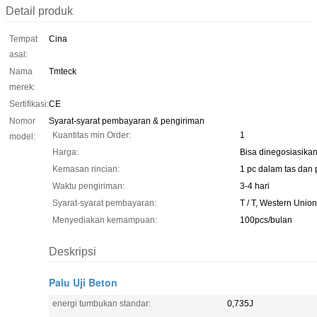
Detail produk
Tempat
Cina
asal:
Nama
Tmteck
merek:
Sertifikasi:
CE
Nomor
Syarat-syarat pembayaran & pengiriman
Kuantitas min Order:
1
model:
Harga:
Bisa dinegosiasika
Kemasan rincian:
1 pc dalam tas dan 
Waktu pengiriman:
3-4 hari
Syarat-syarat pembayaran:
T / T, Western Unio
Menyediakan kemampuan:
100pcs/bulan
Deskripsi
Palu Uji Beton
energi tumbukan standar:
0,735J