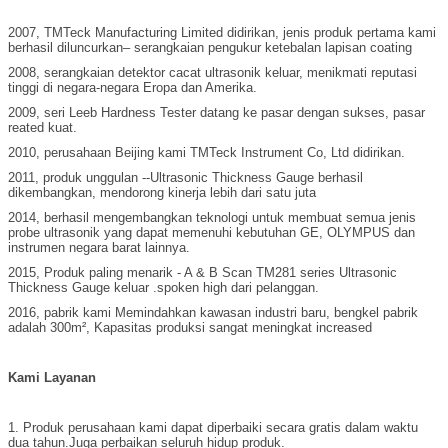
2007, TMTeck Manufacturing Limited didirikan, jenis produk pertama kami
berhasil diluncurkan– serangkaian pengukur ketebalan lapisan coating
2008, serangkaian detektor cacat ultrasonik keluar, menikmati reputasi
tinggi di negara-negara Eropa dan Amerika.
2009, seri Leeb Hardness Tester datang ke pasar dengan sukses, pasar
reated kuat.
2010, perusahaan Beijing kami TMTeck Instrument Co, Ltd didirikan.
2011, produk unggulan --Ultrasonic Thickness Gauge berhasil
dikembangkan, mendorong kinerja lebih dari satu juta
2014, berhasil mengembangkan teknologi untuk membuat semua jenis
probe ultrasonik yang dapat memenuhi kebutuhan GE, OLYMPUS dan
instrumen negara barat lainnya.
2015, Produk paling menarik - A & B Scan TM281 series Ultrasonic
Thickness Gauge keluar .spoken high dari pelanggan.
2016, pabrik kami Memindahkan kawasan industri baru, bengkel pabrik
adalah 300m², Kapasitas produksi sangat meningkat increased
Kami
Layanan
1. Produk perusahaan kami dapat diperbaiki secara gratis dalam waktu
dua tahun.Juga perbaikan seluruh hidup produk.