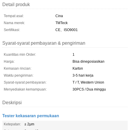
Detail produk
Tempat asal:
Cina
Nama merek:
TMTeck
Sertifikasi:
CE、ISO9001
Syarat-syarat pembayaran & pengiriman
Kuantitas min Order:
1
Harga:
Bisa dinegosiasikan
Kemasan rincian:
Karton
Waktu pengiriman:
3-5 hari kerja
Syarat-syarat pembayaran:
T / T, Western Union
Menyediakan kemampuan:
30PCS / Dua minggu
Deskripsi
Tester kekasaran permukaan
Ketepatan:
± 2μm