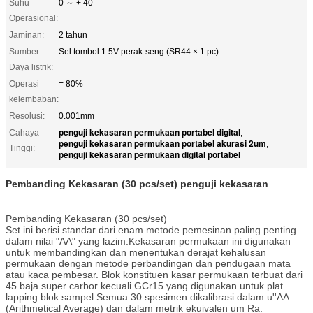
Suhu
0 ～ + 40
Operasional:
Jaminan:
2 tahun
Sumber
Sel tombol 1.5V perak-seng (SR44 × 1 pc)
Daya listrik:
Operasi
= 80%
kelembaban:
Resolusi:
0.001mm
penguji kekasaran permukaan portabel digital
Cahaya
,
penguji kekasaran permukaan portabel akurasi 2um
,
Tinggi:
penguji kekasaran permukaan digital portabel
Pembanding Kekasaran (30 pcs/set) penguji kekasaran
Pembanding Kekasaran (30 pcs/set)
Set ini berisi standar dari enam metode pemesinan paling penting
dalam nilai "AA" yang lazim.Kekasaran permukaan ini digunakan
untuk membandingkan dan menentukan derajat kehalusan
permukaan dengan metode perbandingan dan pendugaan mata
atau kaca pembesar. Blok konstituen kasar permukaan terbuat dari
45 baja super carbor kecuali GCr15 yang digunakan untuk plat
lapping blok sampel.Semua 30 spesimen dikalibrasi dalam u''AA
(Arithmetical Average) dan dalam metrik ekuivalen um Ra.