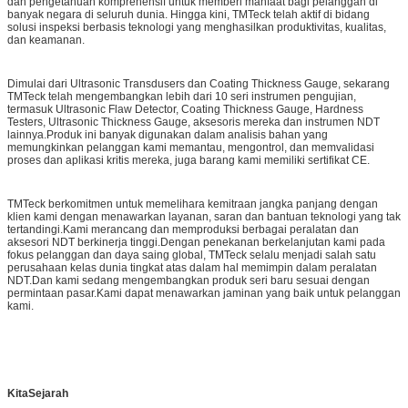
dan pengetahuan komprehensif untuk memberi manfaat bagi pelanggan di
banyak negara di seluruh dunia. Hingga kini, TMTeck telah aktif di bidang
solusi inspeksi berbasis teknologi yang menghasilkan produktivitas, kualitas,
dan keamanan.
Dimulai dari Ultrasonic Transdusers dan Coating Thickness Gauge, sekarang
TMTeck telah mengembangkan lebih dari 10 seri instrumen pengujian,
termasuk Ultrasonic Flaw Detector, Coating Thickness Gauge, Hardness
Testers, Ultrasonic Thickness Gauge, aksesoris mereka dan instrumen NDT
lainnya.Produk ini banyak digunakan dalam analisis bahan yang
memungkinkan pelanggan kami memantau, mengontrol, dan memvalidasi
proses dan aplikasi kritis mereka, juga barang kami memiliki sertifikat CE.
TMTeck berkomitmen untuk memelihara kemitraan jangka panjang dengan
klien kami dengan menawarkan layanan, saran dan bantuan teknologi yang tak
tertandingi.Kami merancang dan memproduksi berbagai peralatan dan
aksesori NDT berkinerja tinggi.Dengan penekanan berkelanjutan kami pada
fokus pelanggan dan daya saing global, TMTeck selalu menjadi salah satu
perusahaan kelas dunia tingkat atas dalam hal memimpin dalam peralatan
NDT.Dan kami sedang mengembangkan produk seri baru sesuai dengan
permintaan pasar.Kami dapat menawarkan jaminan yang baik untuk pelanggan
kami.
Kita
Sejarah