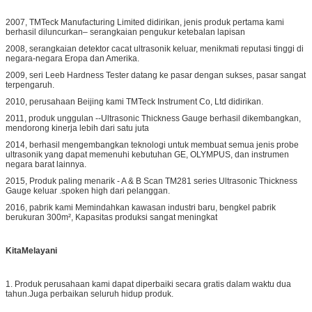
2007, TMTeck Manufacturing Limited didirikan, jenis produk pertama kami
berhasil diluncurkan– serangkaian pengukur ketebalan lapisan
2008, serangkaian detektor cacat ultrasonik keluar, menikmati reputasi tinggi di
negara-negara Eropa dan Amerika.
2009, seri Leeb Hardness Tester datang ke pasar dengan sukses, pasar sangat
terpengaruh.
2010, perusahaan Beijing kami TMTeck Instrument Co, Ltd didirikan.
2011, produk unggulan --Ultrasonic Thickness Gauge berhasil dikembangkan,
mendorong kinerja lebih dari satu juta
2014, berhasil mengembangkan teknologi untuk membuat semua jenis probe
ultrasonik yang dapat memenuhi kebutuhan GE, OLYMPUS, dan instrumen
negara barat lainnya.
2015, Produk paling menarik - A & B Scan TM281 series Ultrasonic Thickness
Gauge keluar .spoken high dari pelanggan.
2016, pabrik kami Memindahkan kawasan industri baru, bengkel pabrik
berukuran 300m², Kapasitas produksi sangat meningkat
Kita
Melayani
1. Produk perusahaan kami dapat diperbaiki secara gratis dalam waktu dua
tahun.Juga perbaikan seluruh hidup produk.