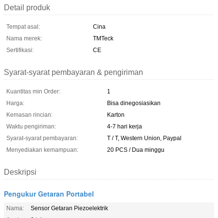
Detail produk
Tempat asal:
Cina
Nama merek:
TMTeck
Sertifikasi:
CE
Syarat-syarat pembayaran & pengiriman
Kuantitas min Order:
1
Harga:
Bisa dinegosiasikan
Kemasan rincian:
Karton
Waktu pengiriman:
4-7 hari kerja
Syarat-syarat pembayaran:
T / T, Western Union, Paypal
Menyediakan kemampuan:
20 PCS / Dua minggu
Deskripsi
Pengukur Getaran Portabel
Nama:
Sensor Getaran Piezoelektrik