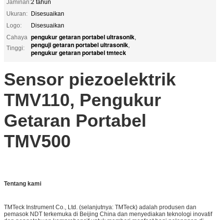
Jaminan:
2 tahun
Ukuran:
Disesuaikan
Logo:
Disesuaikan
pengukur getaran portabel ultrasonik
Cahaya
,
penguji getaran portabel ultrasonik
,
Tinggi:
pengukur getaran portabel tmteck
Sensor piezoelektrik
TMV110, Pengukur
Getaran Portabel
TMV500
Tentang kami
TMTeck Instrument Co., Ltd. (selanjutnya: TMTeck) adalah produsen dan
pemasok NDT terkemuka di Beijing China dan menyediakan teknologi inovatif