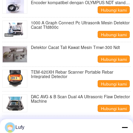
Encoder kompatibel dengan OLYMPUS NDT standar
PA wedges
Hubungi kami
1000 A Graph Connect Pc Ultrasonik Mesin Detektor
Cacat Tfd800c
Hubungi kami
Detektor Cacat Tali Kawat Mesin Tmwr-300 Ndt
Hubungi kami
TEM-620XH Rebar Scanner Portable Rebar
Integrated Detector
Hubungi kami
DAC AVG & B Scan Dual 4A Ultrasonic Flaw Detector
Machine
Hubungi kami
Anti Noise TFD806C Ultrasonic Flaw Detector Probe
Frekuensi 20M Hubungkan Pc
Lufy